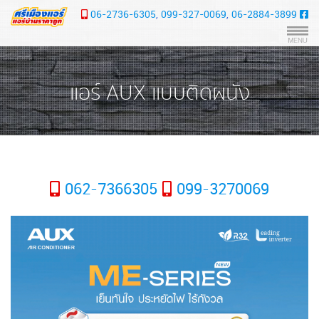
06-2736-6305
,
099-327-0069
,
06-2884-3899
แอร์ AUX แบบติดผนัง
062-7366305
099-3270069